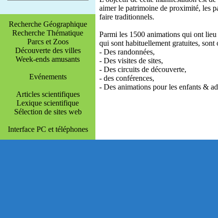
aimer le patrimoine de proximité, les p
faire traditionnels.
Recherche Géographique
Recherche Thématique
Parmi les 1500 animations qui ont lieu
Parcs et Zoos
qui sont habituellement gratuites, sont 
Découverte des villes
- Des randonnées,
Week-ends amusants
- Des visites de sites,
- Des circuits de découverte,
Evénements
- des conférences,
- Des animations pour les enfants & ad
Articles scientifiques
Lexique scientifique
Sélection de sites web
Interface PC et téléphones