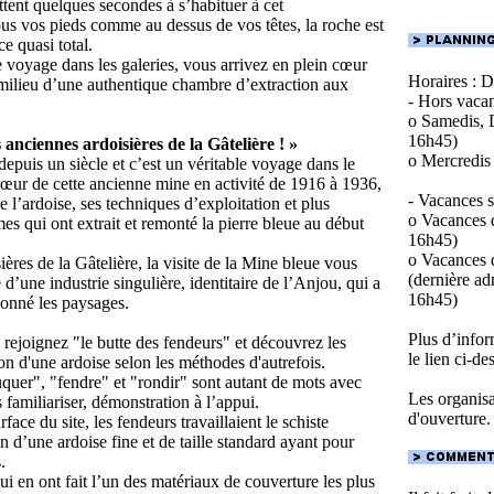
tent quelques secondes à s’habituer à cet
s vos pieds comme au dessus de vos têtes, la roche est
ce quasi total.
voyage dans les galeries, vous arrivez en plein cœur
Horaires : 
u milieu d’une authentique chambre d’extraction aux
- Hors vacan
o Samedis, D
16h45)
anciennes ardoisières de la Gâtelière ! »
o Mercredis 
 depuis un siècle et c’est un véritable voyage dans le
ur de cette ancienne mine en activité de 1916 à 1936,
- Vacances s
 l’ardoise, ses techniques d’exploitation et plus
o Vacances d
es qui ont extrait et remonté la pierre bleue au début
16h45)
o Vacances d
ières de la Gâtelière, la visite de la Mine bleue vous
(dernière ad
e d’une industrie singulière, identitaire de l’Anjou, qui a
16h45)
çonné les paysages.
Plus d’infor
 rejoignez "le butte des fendeurs" et découvrez les
le lien ci-de
on d'une ardoise selon les méthodes d'autrefois.
quer", "fendre" et "rondir" sont autant de mots avec
Les organisat
familiariser, démonstration à l’appui.
d'ouverture.
face du site, les fendeurs travaillaient le schiste
on d’une ardoise fine et de taille standard ayant pour
.
qui en ont fait l’un des matériaux de couverture les plus