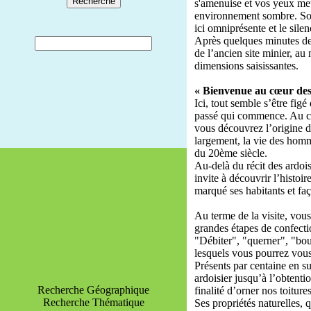
s'amenuise et vos yeux met
environnement sombre. Sou
ici omniprésente et le silen
Après quelques minutes de 
de l’ancien site minier, a
dimensions saisissantes.
« Bienvenue au cœur des 
Ici, tout semble s’être figé
passé qui commence. Au cœ
vous découvrez l’origine de
largement, la vie des homm
du 20ème siècle.
Au-delà du récit des ardois
invite à découvrir l’histoir
marqué ses habitants et fa
Au terme de la visite, vous
grandes étapes de confecti
"Débiter", "querner", "bou
lesquels vous pourrez vous 
Présents par centaine en sur
ardoisier jusqu’à l’obtenti
Recherche Géographique
finalité d’orner nos toitures
Recherche Thématique
Ses propriétés naturelles, 