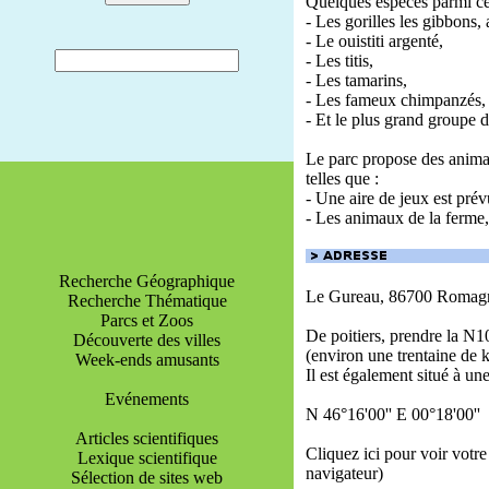
Quelques espèces parmi cel
- Les gorilles les gibbons, 
- Le ouistiti argenté,
- Les titis,
- Les tamarins,
- Les fameux chimpanzés,
- Et le plus grand groupe
Le parc propose des animat
telles que :
- Une aire de jeux est prév
- Les animaux de la ferme, 
Recherche Géographique
Le Gureau, 86700 Romag
Recherche Thématique
Parcs et Zoos
De poitiers, prendre la N
Découverte des villes
(environ une trentaine de 
Week-ends amusants
Il est également situé à un
Evénements
N 46°16'00'' E 00°18'00''
Articles scientifiques
Cliquez ici pour voir votre
Lexique scientifique
navigateur)
Sélection de sites web