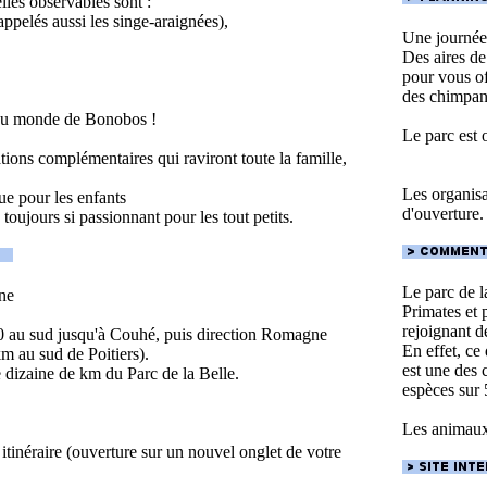
les observables sont :
appelés aussi les singe-araignées),
Une journée 
Des aires de
pour vous of
des chimpan
 du monde de Bonobos !
Le parc est 
ions complémentaires qui raviront toute la famille,
Les organisat
ue pour les enfants
d'ouverture.
toujours si passionnant pour les tout petits.
Le parc de l
ne
Primates et p
rejoignant 
10 au sud jusqu'à Couhé, puis direction Romagne
En effet, ce 
km au sud de Poitiers).
est une des 
e dizaine de km du Parc de la Belle.
espèces sur 
Les animaux 
 itinéraire (ouverture sur un nouvel onglet de votre