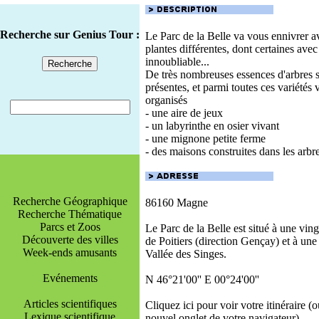
Recherche sur Genius Tour :
Le Parc de la Belle va vous ennivrer a
plantes différentes, dont certaines ave
innoubliable...
De très nombreuses essences d'arbres 
présentes, et parmi toutes ces variétés 
organisés
- une aire de jeux
- un labyrinthe en osier vivant
- une mignone petite ferme
- des maisons construites dans les arbre
Recherche Géographique
86160 Magne
Recherche Thématique
Parcs et Zoos
Le Parc de la Belle est situé à une vin
Découverte des villes
de Poitiers (direction Gençay) et à une
Week-ends amusants
Vallée des Singes.
Evénements
N 46°21'00'' E 00°24'00''
Articles scientifiques
Cliquez ici pour voir votre itinéraire (
Lexique scientifique
nouvel onglet de votre navigateur)