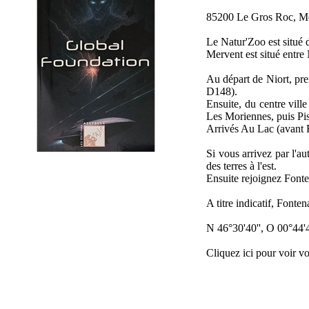
85200 Le Gros Roc, M
Le Natur'Zoo est situé 
Mervent est situé entre
Au départ de Niort, pr
D148).
Ensuite, du centre vill
Les Moriennes, puis Pis
Arrivés Au Lac (avant F
Si vous arrivez par l'au
des terres à l'est.
Ensuite rejoignez Fonte
A titre indicatif, Font
N 46°30'40'', O 00°44'4
Cliquez ici pour voir vo