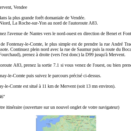
ervent, Vendee
dans la plus grande forêt domaniale de Vendée.
 Niord, La Roche-sur-Yon au nord de l'autoroute A83.
enez l'avenue de Nantes vers le nord-ouest en direction de Benet et F
e de Fontenay-le-Comte, le plus simple est de prendre la rue André Tra
sote. Continuez plein nord avec la rue de Saumur puis la route du Boc
ourchaud), prenez à droite (vers l'est donc) la D99 jusqu'à Mervent.
toroute A83, prenez la sortie 7.1 si vous venez de l'ouest, ou bien pren
nay-le-Comte puis suivez le parcours précisé ci-dessus.
enay-le-Comte est situé à 11 km de Mervent (soit 13 mn environ).
6''
tre itinéraire (ouverture sur un nouvel onglet de votre navigateur)