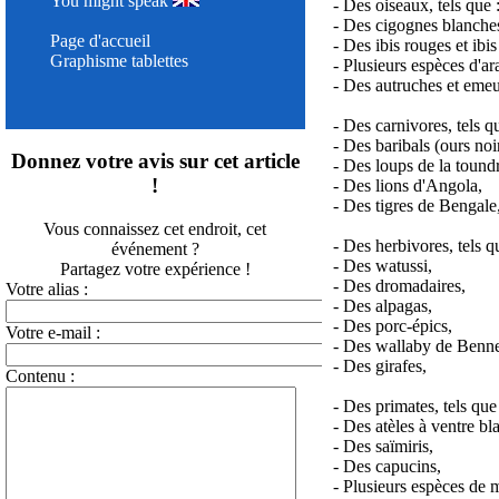
You might speak
- Des oiseaux, tels que 
- Des cigognes blanches
Page d'accueil
- Des ibis rouges et ibis
Graphisme tablettes
- Plusieurs espèces d'ar
- Des autruches et eme
- Des carnivores, tels q
- Des baribals (ours no
Donnez votre avis sur cet article
- Des loups de la tound
!
- Des lions d'Angola,
- Des tigres de Bengale
Vous connaissez cet endroit, cet
- Des herbivores, tels q
événement ?
- Des watussi,
Partagez votre expérience !
- Des dromadaires,
Votre alias :
- Des alpagas,
- Des porc-épics,
Votre e-mail :
- Des wallaby de Benne
- Des girafes,
Contenu :
- Des primates, tels que 
- Des atèles à ventre bl
- Des saïmiris,
- Des capucins,
- Plusieurs espèces de 