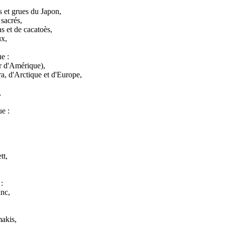
:
 et grues du Japon,
 sacrés,
as et de cacatoès,
ux,
ue :
ir d'Amérique),
ra, d'Arctique et d'Europe,
,
ue :
tt,
:
anc,
makis,