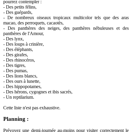
pourrez contempler :
- Des petits félins,
- Des guépards,
- De nombreux oiseaux tropicaux multicolor tels que des aras
macao, des perroquets, cacaotès,
- Des panthères des neiges, des panthères nébuleuses et des
panthères de l'Amour,
- Des lynx,
- Des loups à crinière,
- Des éléphants,
- Des girafes,
- Des rhinocéros,
- Des tigres,
- Des pumas,
- Des lions blancs,
- Des ours à lunette,
- Des hippopotames,
- Des hérons, cygognes et ibis sacrés,
- Un reptilarium.
Cette liste n'est pas exhaustive.
Planning :
Prévoyez une demi-journée au-moins pour visiter correctement le